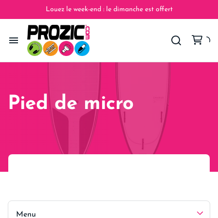
Contrôleurs DMX / Gradateurs
Pieds d'enceinte
Louez le week-end : le dimanche est offert
Tables de mixage
Structures
Machines à effets
Pieds eclairage
Platines DJ
Lyres
Pied de micro
Pieds
Sonorisation
Enregistreur
Distribution electrique
Eclairage scène
Praticables
Multiprises
Éclairages
Projecteurs sur batterie
Pied de micro
Passage de câble
Écrans
Câbles DMX
Scène
Accessoires Scène
Projecteurs
Câbles XLR
Vidéo
Accessoire video
Rallonges
Micro
PACK SONO
Câblerie
Enceintes
Jeux de lumière
Câbles HDMI
PACK LUMIERE
Pieds de levage
Caissons
Packs d'éclairage
PACKS
Pieds d'enceinte
PACK KARAOKE
Enceinte sur batterie
Contrôleurs DMX / Gradateurs
Menu