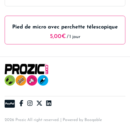
Pieds eclairage
Tables de mixage
Machines à effets
Structures
Pied de micro
Platines DJ
Lyres
Pieds
Distribution electrique
Collections
Enregistreur
Eclairage scène
Praticables
Multiprises
Pied de micro avec perchette télescopique
Sonorisation
Projecteurs sur batterie
Passage de câble
Écrans
Câbles DMX
Éclairages
/
Accessoires Scène
Projecteurs
Câbles XLR
Scène
Accessoire video
Rallonges
Vidéo
PACK SONO
Câbles HDMI
Câblerie
PACK LUMIERE
PACKS
PACK KARAOKE
2026 Prozic All right reserved. |
Powered by Booqable