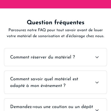
Question fréquentes
Parcourez notre FAQ pour tout savoir avant de louer
votre matériel de sonorisation et d’éclairage chez nous.
Comment réserver du matériel ?
Vous pouvez réserver votre matériel directement
Comment savoir quel matériel est
en ligne via notre site, ou bien vous rendre en
magasin pour en discuter avec notre équipe. Nous
adapté à mon événement ?
pourrons alors échanger sur votre projet et
finaliser la réservation sur place.
Pour savoir quel matériel convient le mieux à
Demandez-vous une caution ou un dépôt
votre événement, nos équipes sont disponibles par